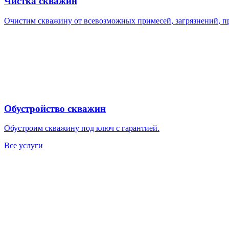
Чистка скважин
Очистим скважину от всевозможных примесей, загрязнений, п
Обустройство скважин
Обустроим скважину под ключ с гарантией.
Все услуги