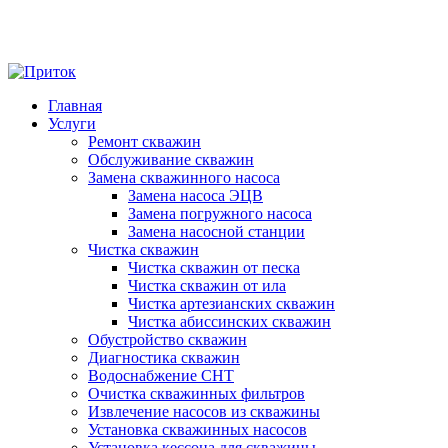
Skip
to
Главная
content
Услуги
Ремонт скважин
Обслуживание скважин
Замена скважинного насоса
Замена насоса ЭЦВ
Замена погружного насоса
Замена насосной станции
Чистка скважин
Чистка скважин от песка
Чистка скважин от ила
Чистка артезианских скважин
Чистка абиссинских скважин
Обустройство скважин
Диагностика скважин
Водоснабжение СНТ
Очистка скважинных фильтров
Извлечение насосов из скважины
Установка скважинных насосов
Установка кессона для скважины