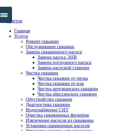
Skip
to
Главная
content
Услуги
Ремонт скважин
Обслуживание скважин
Замена скважинного насоса
Замена насоса ЭЦВ
Замена погружного насоса
Замена насосной станции
Чистка скважин
Чистка скважин от песка
Чистка скважин от ила
Чистка артезианских скважин
Чистка абиссинских скважин
Обустройство скважин
Диагностика скважин
Водоснабжение СНТ
Очистка скважинных фильтров
Извлечение насосов из скважины
Установка скважинных насосов
Установка кессона для скважины