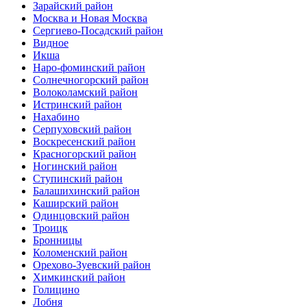
Зарайский район
Москва и Новая Москва
Сергиево-Посадский район
Видное
Икша
Наро-фоминский район
Солнечногорский район
Волоколамский район
Истринский район
Нахабино
Серпуховский район
Воскресенский район
Красногорский район
Ногинский район
Ступинский район
Балашихинский район
Каширский район
Одинцовский район
Троицк
Бронницы
Коломенский район
Орехово-Зуевский район
Химкинский район
Голицино
Лобня