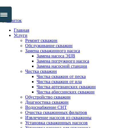
Skip
to
Главная
content
Услуги
Ремонт скважин
Обслуживание скважин
Замена скважинного насоса
Замена насоса ЭЦВ
Замена погружного насоса
Замена насосной станции
Чистка скважин
Чистка скважин от песка
Чистка скважин от ила
Чистка артезианских скважин
Чистка абиссинских скважин
Обустройство скважин
Диагностика скважин
Водоснабжение СНТ
Очистка скважинных фильтров
Извлечение насосов из скважины
Установка скважинных насосов
Установка кессона для скважины