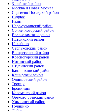
Зарайский район
Москва и Новая Москва
Сергиево-Посадский район
Видное
Икша
Наро-фоминский район
Солнечногорский район
Волоколамский район
Истринский район
Нахабино
Серпуховский район
Воскресенский район
Красногорский район
Ногинский район
Ступинский район
Балашихинский район
Каширский район
Одинцовский район
Троицк
Бронницы
Коломенский район
Орехово-Зуевский район
Химкинский район
Голицино
Лобня