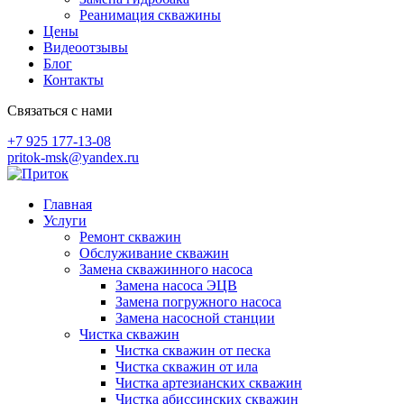
Реанимация скважины
Цены
Видеоотзывы
Блог
Контакты
Связаться с нами
+7 925 177-13-08
pritok-msk@yandex.ru
Skip
to
Главная
content
Услуги
Ремонт скважин
Обслуживание скважин
Замена скважинного насоса
Замена насоса ЭЦВ
Замена погружного насоса
Замена насосной станции
Чистка скважин
Чистка скважин от песка
Чистка скважин от ила
Чистка артезианских скважин
Чистка абиссинских скважин