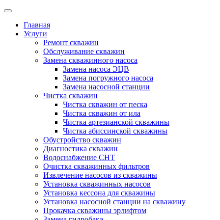
Главная
Услуги
Ремонт скважин
Обслуживание скважин
Замена скважинного насоса
Замена насоса ЭЦВ
Замена погружного насоса
Замена насосной станции
Чистка скважин
Чистка скважин от песка
Чистка скважин от ила
Чистка артезианской скважины
Чистка абиссинской скважины
Обустройство скважин
Диагностика скважин
Водоснабжение СНТ
Очистка скважинных фильтров
Извлечение насосов из скважины
Установка скважинных насосов
Установка кессона для скважины
Установка насосной станции на скважину
Прокачка скважины эрлифтом
Замена гидробака