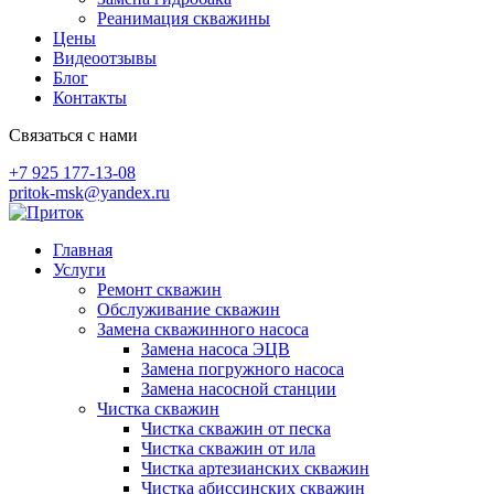
Реанимация скважины
Цены
Видеоотзывы
Блог
Контакты
Связаться с нами
+7 925 177-13-08
pritok-msk@yandex.ru
Skip
to
Главная
content
Услуги
Ремонт скважин
Обслуживание скважин
Замена скважинного насоса
Замена насоса ЭЦВ
Замена погружного насоса
Замена насосной станции
Чистка скважин
Чистка скважин от песка
Чистка скважин от ила
Чистка артезианских скважин
Чистка абиссинских скважин