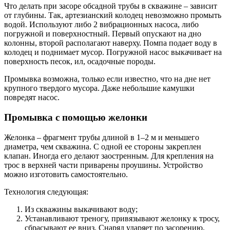
Что делать при засоре обсадной трубы в скважине – зависит
от глубины. Так, артезианский колодец невозможно промыть
водой. Используют либо 2 вибрационных насоса, либо
погружной и поверхностный. Первый опускают на дно
колонны, второй располагают наверху. Помпа подает воду в
колодец и поднимает мусор. Погружной насос выкачивает на
поверхность песок, ил, осадочные породы.
Промывка возможна, только если известно, что на дне нет
крупного твердого мусора. Даже небольшие камушки
повредят насос.
Промывка с помощью желонки
Желонка – фрагмент трубы длиной в 1–2 м и меньшего
диаметра, чем скважина. С одной ее стороны закреплен
клапан. Иногда его делают заостренным. Для крепления на
трос в верхней части приварены проушины. Устройство
можно изготовить самостоятельно.
Технология следующая:
Из скважины выкачивают воду;
Устанавливают треногу, привязывают желонку к тросу,
сбрасывают ее вниз. Снаряд ударяет по засорению,