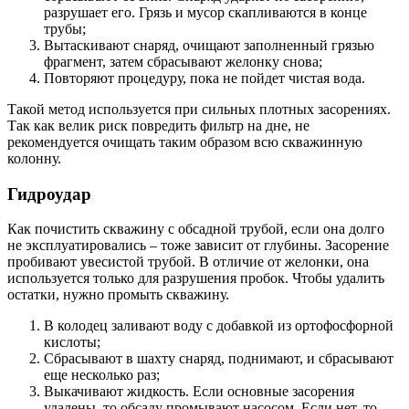
разрушает его. Грязь и мусор скапливаются в конце
трубы;
Вытаскивают снаряд, очищают заполненный грязью
фрагмент, затем сбрасывают желонку снова;
Повторяют процедуру, пока не пойдет чистая вода.
Такой метод используется при сильных плотных засорениях.
Так как велик риск повредить фильтр на дне, не
рекомендуется очищать таким образом всю скважинную
колонну.
Гидроудар
Как почистить скважину с обсадной трубой, если она долго
не эксплуатировались – тоже зависит от глубины. Засорение
пробивают увесистой трубой. В отличие от желонки, она
используется только для разрушения пробок. Чтобы удалить
остатки, нужно промыть скважину.
В колодец заливают воду с добавкой из ортофосфорной
кислоты;
Сбрасывают в шахту снаряд, поднимают, и сбрасывают
еще несколько раз;
Выкачивают жидкость. Если основные засорения
удалены, то обсаду промывают насосом. Если нет, то