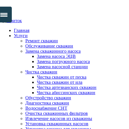
Skip
to
Главная
content
Услуги
Ремонт скважин
Обслуживание скважин
Замена скважинного насоса
Замена насоса ЭЦВ
Замена погружного насоса
Замена насосной станции
Чистка скважин
Чистка скважин от песка
Чистка скважин от ила
Чистка артезианских скважин
Чистка абиссинских скважин
Обустройство скважин
Диагностика скважин
Водоснабжение СНТ
Очистка скважинных фильтров
Извлечение насосов из скважины
Установка скважинных насосов
Установка кессона для скважины