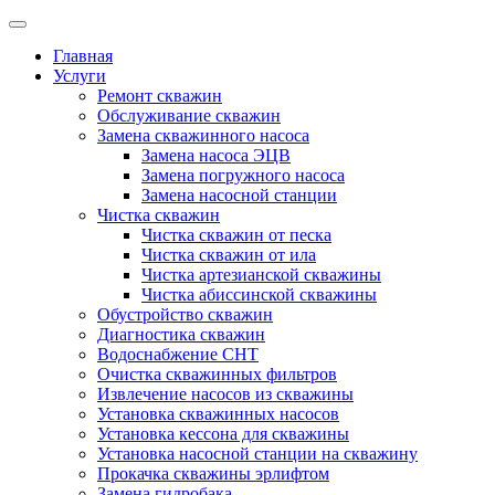
Главная
Услуги
Ремонт скважин
Обслуживание скважин
Замена скважинного насоса
Замена насоса ЭЦВ
Замена погружного насоса
Замена насосной станции
Чистка скважин
Чистка скважин от песка
Чистка скважин от ила
Чистка артезианской скважины
Чистка абиссинской скважины
Обустройство скважин
Диагностика скважин
Водоснабжение СНТ
Очистка скважинных фильтров
Извлечение насосов из скважины
Установка скважинных насосов
Установка кессона для скважины
Установка насосной станции на скважину
Прокачка скважины эрлифтом
Замена гидробака