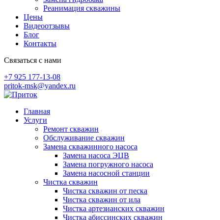
Реанимация скважины
Цены
Видеоотзывы
Блог
Контакты
Связаться с нами
+7 925 177-13-08
pritok-msk@yandex.ru
Skip
to
Главная
content
Услуги
Ремонт скважин
Обслуживание скважин
Замена скважинного насоса
Замена насоса ЭЦВ
Замена погружного насоса
Замена насосной станции
Чистка скважин
Чистка скважин от песка
Чистка скважин от ила
Чистка артезианских скважин
Чистка абиссинских скважин