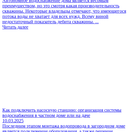
Автономное водоснабжение дома является весомым
преимуществом, но это смотря какая производительность
скважины. Некоторые владельцы отмечают, что имеющегося
потока воды не хватает для всех нужд. Всему виной
недостаточный показатель дебита скважины. ...
Читать далее
Как подключить насосную станцию: организация системы
водоснабжения в частном доме или на даче
10.03.2025
Последним этапом монтажа водопровода в загородном доме
является подключение оборудования, а также решение