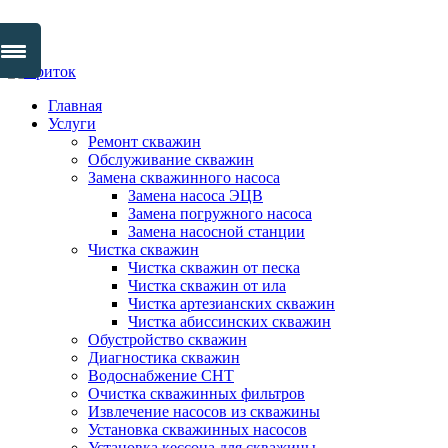
Skip
to
Главная
content
Услуги
Ремонт скважин
Обслуживание скважин
Замена скважинного насоса
Замена насоса ЭЦВ
Замена погружного насоса
Замена насосной станции
Чистка скважин
Чистка скважин от песка
Чистка скважин от ила
Чистка артезианских скважин
Чистка абиссинских скважин
Обустройство скважин
Диагностика скважин
Водоснабжение СНТ
Очистка скважинных фильтров
Извлечение насосов из скважины
Установка скважинных насосов
Установка кессона для скважины