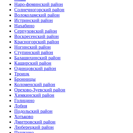
Наро-фоминский район
Солнечногорский район
Волоколамский район
Истринский район
Нахабино
Серпуховский район
Воскресенский район
Красногорский район
Ногинский район
Ступинский район
Балашихинский район
Каширский район
Одинцовский район
Троицк
Бронницы
Коломенский район
Орехово-Зуевский район
Химкинский район
Голицино
Лобня
Подольский район
Хотьково
Дмитровский район
Люберецкий район
Пушкино